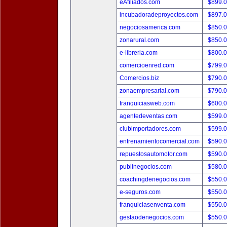
eAfiliados.com
$899.
incubadoradeproyectos.com
$897.
negociosamerica.com
$850.
zonarural.com
$850.
e-libreria.com
$800.
comercioenred.com
$799.
Comercios.biz
$790.
zonaempresarial.com
$790.
franquiciasweb.com
$600.
agentedeventas.com
$599.
clubimportadores.com
$599.
entrenamientocomercial.com
$590.
repuestosautomotor.com
$590.
publinegocios.com
$580.
coachingdenegocios.com
$550.
e-seguros.com
$550.
franquiciasenventa.com
$550.
gestaodenegocios.com
$550.