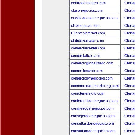
centrodeimagen.com
Oferta
clasenegocios.com
Oferta
clasificadosdenegocios.com
Oferta
clicknegocio.com
Oferta
ClientesInternet.com
Oferta
clubdeventajas.com
Oferta
comercialcenter.com
Oferta
comercialice.com
Oferta
comercioglobalizado.com
Oferta
comerciosweb.com
Oferta
comerciosynegocios.com
Oferta
commerceandmarketing.com
Oferta
comotenerexito.com
Oferta
conferenciadenegocios.com
Oferta
congresodenegocios.com
Oferta
consejerodenegocios.com
Oferta
consultasdenegocios.com
Oferta
consultoradenegocios.com
Oferta