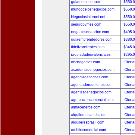
guiamercosul.com
$550.
mundodelosnegocios.com
$550.
NegociosInternet.net
$550.
seguropymes.com
$550.
negociosenaccion.com
$495.
guiaemprendedores.com
$380.
fidelizarclientes.com
$345.
propiedadesvalencia.es
$295.
abcnegocios.com
Oferta
academiadenegocios.com
Oferta
agenciadecoches.com
Oferta
agendadereuniones.com
Oferta
agentesdenegocios.com
Oferta
agrupacioncomercial.com
Oferta
almaceneros.com
Oferta
alquilerdestands.com
Oferta
alquileresbrasil.com
Oferta
ambitocomercial.com
Oferta