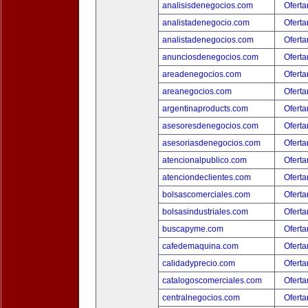
analisisdenegocios.com
Oferta
analistadenegocio.com
Oferta
analistadenegocios.com
Oferta
anunciosdenegocios.com
Oferta
areadenegocios.com
Oferta
areanegocios.com
Oferta
argentinaproducts.com
Oferta
asesoresdenegocios.com
Oferta
asesoriasdenegocios.com
Oferta
atencionalpublico.com
Oferta
atenciondeclientes.com
Oferta
bolsascomerciales.com
Oferta
bolsasindustriales.com
Oferta
buscapyme.com
Oferta
cafedemaquina.com
Oferta
calidadyprecio.com
Oferta
catalogoscomerciales.com
Oferta
centralnegocios.com
Oferta