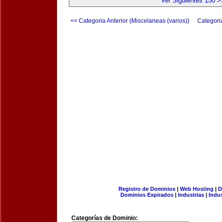
Ver Siguientes 150 >
<< Categoria Anterior (Miscelaneas (varios))
Categori
Registro de Dominios
|
Web Hosting
|
D
Dominios Expirados
|
Industrias
|
Indu
Categorías de Dominio: