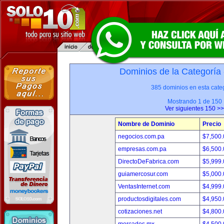
Dominios de la Categoría
385 dominios en esta categ
Mostrando 1 de 150
Ver siguientes 150 >>
Nombre de Dominio
Precio
negocios.com.pa
$7,500
empresas.com.pa
$6,500
DirectoDeFabrica.com
$5,999
guiamercosur.com
$5,000
VentasInternet.com
$4,999
productosdigitales.com
$4,950
cotizaciones.net
$4,800