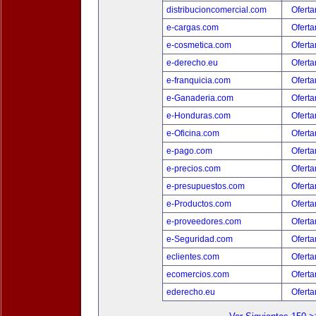
distribucioncomercial.com
Oferta
e-cargas.com
Oferta
e-cosmetica.com
Oferta
e-derecho.eu
Oferta
e-franquicia.com
Oferta
e-Ganaderia.com
Oferta
e-Honduras.com
Oferta
e-Oficina.com
Oferta
e-pago.com
Oferta
e-precios.com
Oferta
e-presupuestos.com
Oferta
e-Productos.com
Oferta
e-proveedores.com
Oferta
e-Seguridad.com
Oferta
eclientes.com
Oferta
ecomercios.com
Oferta
ederecho.eu
Oferta