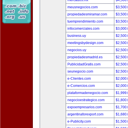
mercados.mx
$4,500
meusnegocios.com
$3,500
propiedadesmiramar.com
$3,500
tuemprendimiento.com
$3,500
infocomerciales.com
$3,000
business.uy
$2,500
meetingsbydesign.com
$2,500
negocios.uy
$2,500
propiedadesmadrid.es
$2,500
PublicidadGratis.com
$2,500
seunegocio.com
$2,500
e-Clientes.com
$2,000
e-Comercios.com
$2,000
plataformadenegocio.com
$1,999
negocioestrategico.com
$1,800
expoempresarios.com
$1,700
argentinaforexport.com
$1,680
e-Publicity.com
$1,500