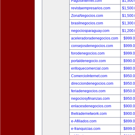
PagosInternet.com
$1,500
revistaempresarios.com
$1,500
ZonaNegocios.com
$1,500
brasilnegocios.com
$1,300
negociosparaguay.com
$1,200
aceleradoradenegocios.com
$999.
consejosdenegocios.com
$999.
forodenegocios.com
$999.
portaldenegocio.com
$990.
enfoquecomercial.com
$980.
ComercioInternet.com
$950.
direcciondenegocios.com
$950.
feriadenegocios.com
$950.
negociosyfinanzas.com
$950.
enlacesdenegocios.com
$900.
thetradernetwork.com
$900.
e-Afiliados.com
$899.
e-franquicias.com
$899.