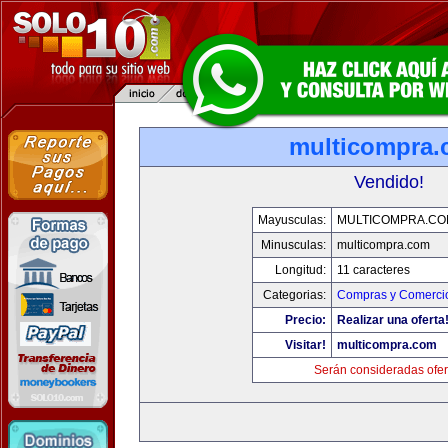
multicompra
Vendido!
Mayusculas:
MULTICOMPRA.CO
Minusculas:
multicompra.com
Longitud:
11 caracteres
Categorias:
Compras y Comercio
Precio:
Realizar una oferta
Visitar!
multicompra.com
Serán consideradas ofer