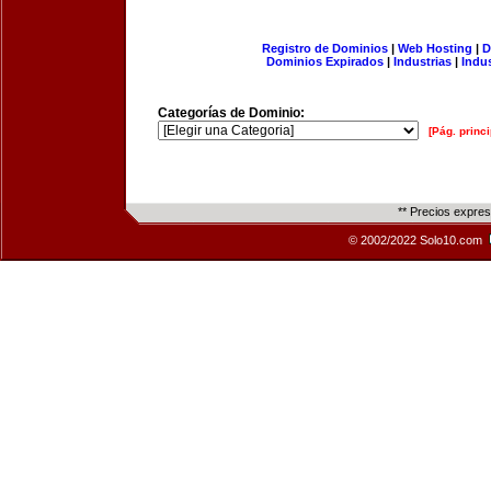
Registro de Dominios
|
Web Hosting
|
D
Dominios Expirados
|
Industrias
|
Indu
Categorías de Dominio:
[Pág. princi
** Precios expre
© 2002/2022 Solo10.com