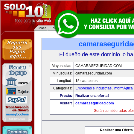
camarasegurid
El dueño de este dominio lo ha
Mayusculas:
CAMARASEGURIDAD.COM
Minusculas:
camaraseguridad.com
Longitud:
15 caracteres
Categorias:
Empresas e Industrias
,
InformÃ¡tica
Precio:
Realizar una oferta!
Visitar!
camaraseguridad.com
Serán consideradas ofer
Realizar una Oferta