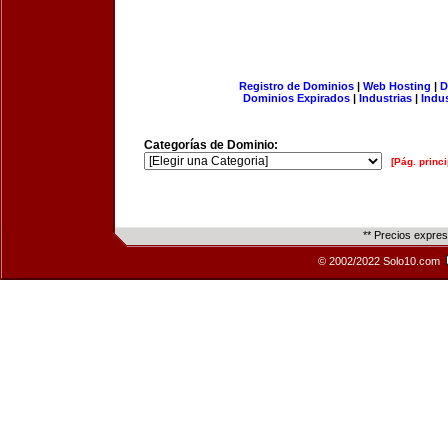
Registro de Dominios
|
Web Hosting
|
D
Dominios Expirados
|
Industrias
|
Indu
Categorías de Dominio:
[Pág. princi
** Precios expre
© 2002/2022 Solo10.com