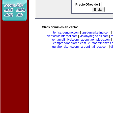
Precio Ofrecido $
Otros dominios en venta:
tenisargentino.com
|
tipsdemarketing.com
|
ventasviainternet.com
|
visionynegocios.com
|
r
ventamultinivel.com
|
agenciaempleos.com
|
comprandoenlared.com
|
cursodefinanzas.
guiahongkong.com
|
argentinaindex.com
|
d