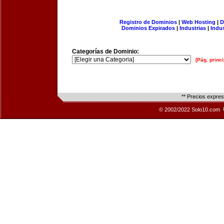
Registro de Dominios
|
Web Hosting
|
D
Dominios Expirados
|
Industrias
|
Indu
Categorías de Dominio:
[Pág. princi
** Precios expre
© 2002/2022 Solo10.com