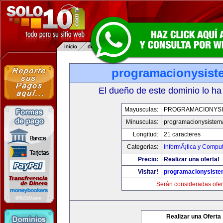
programacionysis
El dueño de este dominio lo ha
Mayusculas:
PROGRAMACIONYS
Minusculas:
programacionysistem
Longitud:
21 caracteres
Categorias:
InformÃ¡tica y Compu
Precio:
Realizar una oferta!
Visitar!
programacionysist
Serán consideradas ofer
Realizar una Oferta