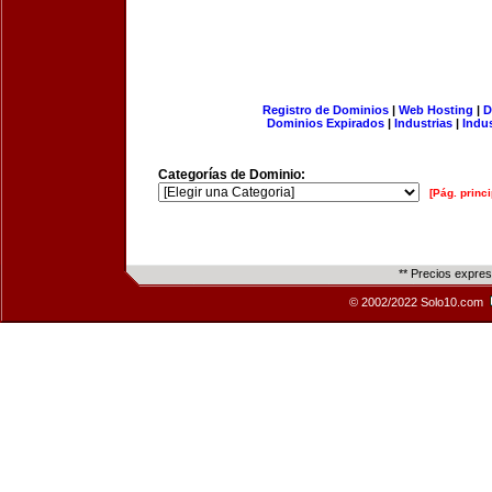
Registro de Dominios
|
Web Hosting
|
D
Dominios Expirados
|
Industrias
|
Indu
Categorías de Dominio:
[Pág. princi
** Precios expre
© 2002/2022 Solo10.com