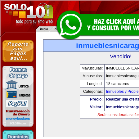
inmueblesnicara
Vendido!
Mayusculas:
INMUEBLESNICA
Minusculas:
inmueblesnicarag
Longitud:
18 caracteres
Categorias:
Inmuebles y Propi
Precio:
Realizar una ofert
Visitar!
inmueblesnicarag
Serán consideradas ofer