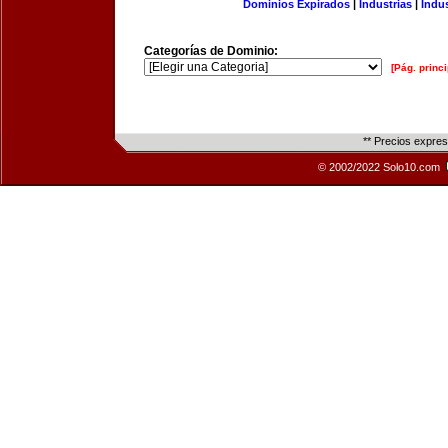
Dominios Expirados
|
Industrias
|
Indu
Categorías de Dominio:
[Pág. princi
** Precios expre
© 2002/2022 Solo10.com