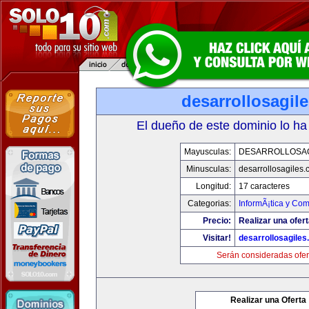
desarrollosagil
El dueño de este dominio lo ha
Mayusculas:
DESARROLLOSA
Minusculas:
desarrollosagiles
Longitud:
17 caracteres
Categorias:
InformÃ¡tica y Co
Precio:
Realizar una ofert
Visitar!
desarrollosagile
Serán consideradas ofer
Realizar una Oferta