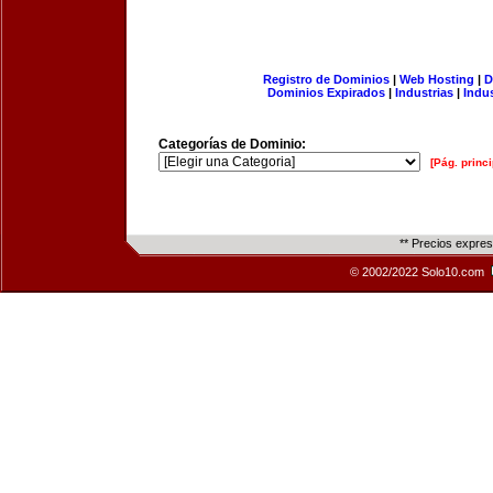
Registro de Dominios
|
Web Hosting
|
D
Dominios Expirados
|
Industrias
|
Indu
Categorías de Dominio:
[Pág. princi
** Precios expre
© 2002/2022 Solo10.com